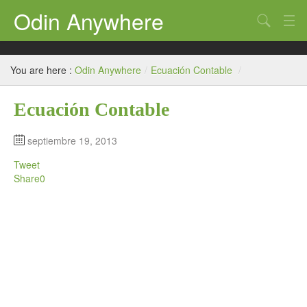
Odin Anywhere
Search
T. Contable
You are here :
Odin Anywhere
/
Ecuación Contable
/
Práctica
Ecuación Contable
Simulador
Plan Contable
septiembre 19, 2013
Tweet
Contaone
Share
0