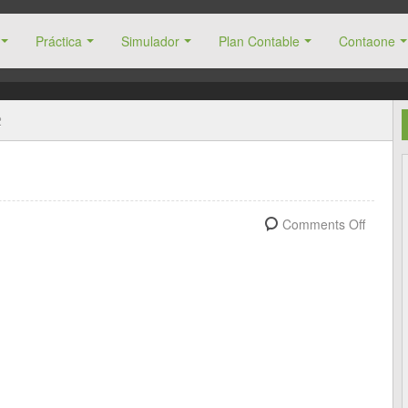
Práctica
Simulador
Plan Contable
Contaone
2
Comments Off