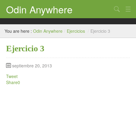
Odin Anywhere
Search
T. Contable
You are here :
Odin Anywhere
/
Ejercicios
/
Ejercicio 3
Práctica
Ejercicio 3
Simulador
Plan Contable
septiembre 20, 2013
Contaone
Tweet
Share
0