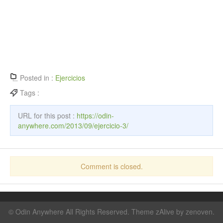
Posted in :
Ejercicios
Tags :
URL for this post :
https://odin-
anywhere.com/2013/09/ejercicio-3/
Comment is closed.
©
Odin Anywhere
All Rights Reserved. Theme zAlive by
zenoven
.