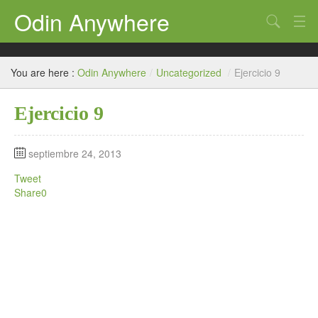
Odin Anywhere
Search
T. Contable
You are here :
Odin Anywhere
/
Uncategorized
/
Ejercicio 9
Práctica
Ejercicio 9
Simulador
Plan Contable
septiembre 24, 2013
Contaone
Tweet
Share
0