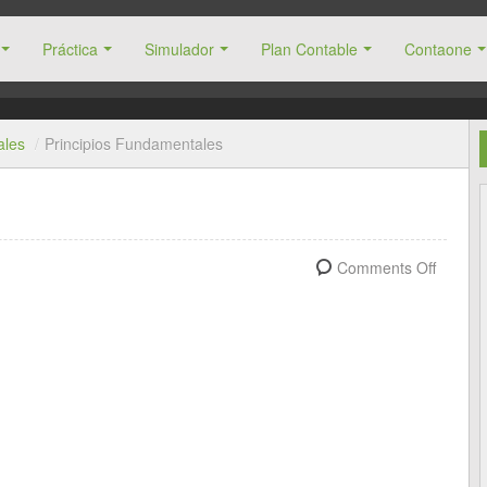
Práctica
Simulador
Plan Contable
Contaone
ales
/
Principios Fundamentales
Comments Off